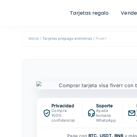
Ir
al
Tarjetas regalo
Vende
contenido
Inicio
/
Tarjetas prepago anónimas
/ Fiverr
Privacidad
Soporte
Compra
Ayuda
100%
humana
confidencial
WhatsApp
Paga con
BTC, USDT, BNB
y más