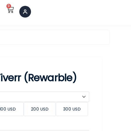
0
Cart
Fiverr (Rewarble)
100 USD
200 USD
300 USD