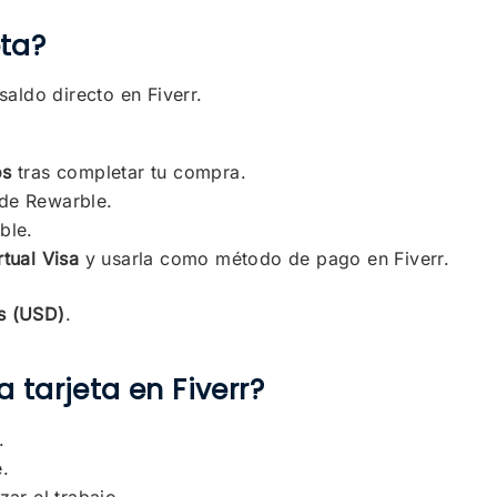
ta?
saldo directo en Fiverr.
os
tras completar tu compra.
 de Rewarble.
ble.
rtual Visa
y usarla como método de pago en Fiverr.
s (USD)
.
 tarjeta en Fiverr?
.
e.
zar el trabajo.