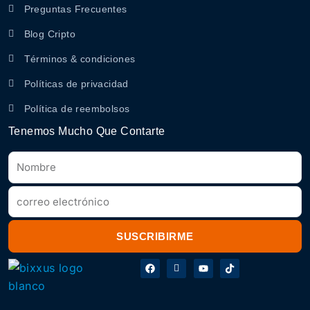
Preguntas Frecuentes
Blog Cripto
Términos & condiciones
Políticas de privacidad
Política de reembolsos
Tenemos Mucho Que Contarte
SUSCRIBIRME
F
M
Y
T
a
y
o
i
c
i
u
k
e
c
t
t
b
o
u
o