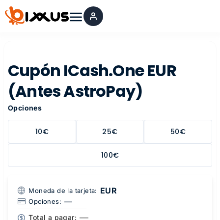
Ir
al
contenido
Cupón ICash.One EUR
(Antes AstroPay)
Opciones
10€
25€
50€
100€
EUR
Moneda de la tarjeta:
—
Opciones:
—
Total a pagar: